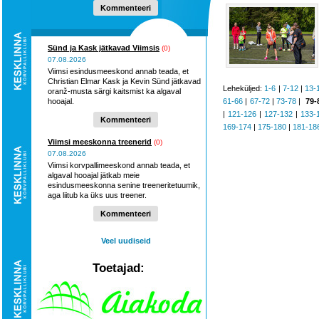
Kommenteeri
Sünd ja Kask jätkavad Viimsis
(0)
07.08.2026
Viimsi esindusmeeskond annab teada, et
Christian Elmar Kask ja Kevin Sünd jätkavad
Leheküljed:
1-6
|
7-12
|
13-
oranž-musta särgi kaitsmist ka algaval
hooajal.
61-66
|
67-72
|
73-78
|
79-
|
121-126
|
127-132
|
133-
Kommenteeri
169-174
|
175-180
|
181-18
Viimsi meeskonna treenerid
(0)
07.08.2026
Viimsi korvpallimeeskond annab teada, et
algaval hooajal jätkab meie
esindusmeeskonna senine treeneritetuumik,
aga liitub ka üks uus treener.
Kommenteeri
Veel uudiseid
Toetajad: