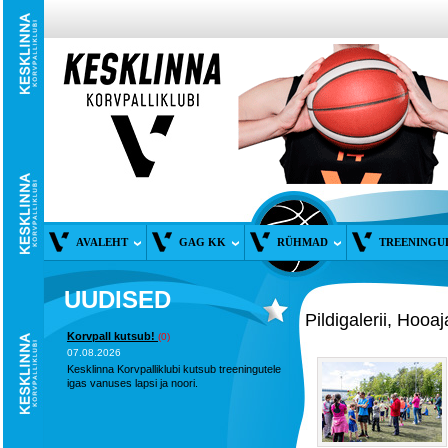
AVALEHT
GAG KK
RÜHMAD
TREENINGU
UUDISED
Pildigalerii, Hoo
Korvpall kutsub!
(0)
07.08.2026
Kesklinna Korvpalliklubi kutsub treeningutele
igas vanuses lapsi ja noori.