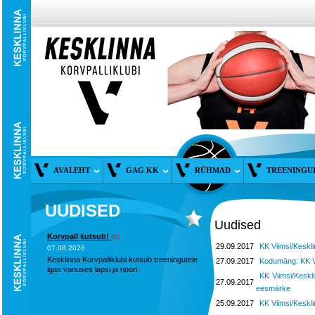
AVALEHT
GAG KK
RÜHMAD
TREENINGU
UUDISED
Uudised
Korvpall kutsub!
(0)
29.09.2017
KK Viimsi/Keskl
07.08.2026
Kesklinna Korvpalliklubi kutsub treeningutele
27.09.2017
Kodumäng: KK V
igas vanuses lapsi ja noori.
KK Viimsi/Keskl
27.09.2017
eesmärke
25.09.2017
KK Viimsi/Keskl