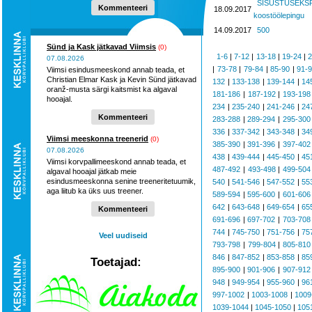
SISUSTUSEKS
Kommenteeri
18.09.2017
koostöölepingu
14.09.2017
500
Sünd ja Kask jätkavad Viimsis
(0)
1-6
|
7-12
|
13-18
|
19-24
|
2
07.08.2026
|
73-78
|
79-84
|
85-90
|
91-
Viimsi esindusmeeskond annab teada, et
Christian Elmar Kask ja Kevin Sünd jätkavad
132
|
133-138
|
139-144
|
14
oranž-musta särgi kaitsmist ka algaval
181-186
|
187-192
|
193-198
hooajal.
234
|
235-240
|
241-246
|
24
Kommenteeri
283-288
|
289-294
|
295-300
336
|
337-342
|
343-348
|
34
Viimsi meeskonna treenerid
(0)
385-390
|
391-396
|
397-402
07.08.2026
438
|
439-444
|
445-450
|
45
Viimsi korvpallimeeskond annab teada, et
487-492
|
493-498
|
499-504
algaval hooajal jätkab meie
esindusmeeskonna senine treeneritetuumik,
540
|
541-546
|
547-552
|
55
aga liitub ka üks uus treener.
589-594
|
595-600
|
601-606
642
|
643-648
|
649-654
|
65
Kommenteeri
691-696
|
697-702
|
703-708
744
|
745-750
|
751-756
|
75
Veel uudiseid
793-798
|
799-804
|
805-810
846
|
847-852
|
853-858
|
85
Toetajad:
895-900
|
901-906
|
907-912
948
|
949-954
|
955-960
|
96
997-1002
|
1003-1008
|
1009
1039-1044
|
1045-1050
|
105