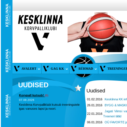
AVALEHT
GAG KK
RÜHMAD
TREENINGU
UUDISED
Uudised
Korvpall kutsub!
(0)
01.02.2016
Kesklinna KK inf
07.08.2026
Kesklinna Korvpalliklubi kutsub treeningutele
26.01.2016
BYGG & MASKIN 
igas vanuses lapsi ja noori.
Jagati Viimsi v
22.01.2016
Treeneri tiitlid
06.01.2016
OÜ FAVORTE ja 