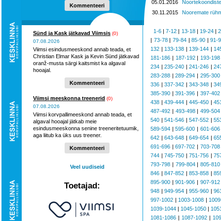
05.01.2016
Noortekoondiste
Kommenteeri
30.11.2015
Nooremate rühma
1-6
|
7-12
|
13-18
|
19-24
|
2
Sünd ja Kask jätkavad Viimsis
(0)
|
73-78
|
79-84
|
85-90
|
91-
07.08.2026
132
|
133-138
|
139-144
|
14
Viimsi esindusmeeskond annab teada, et
Christian Elmar Kask ja Kevin Sünd jätkavad
181-186
|
187-192
|
193-198
oranž-musta särgi kaitsmist ka algaval
234
|
235-240
|
241-246
|
24
hooajal.
283-288
|
289-294
|
295-300
Kommenteeri
336
|
337-342
|
343-348
|
34
385-390
|
391-396
|
397-402
Viimsi meeskonna treenerid
(0)
438
|
439-444
|
445-450
|
45
07.08.2026
487-492
|
493-498
|
499-504
Viimsi korvpallimeeskond annab teada, et
540
|
541-546
|
547-552
|
55
algaval hooajal jätkab meie
esindusmeeskonna senine treeneritetuumik,
589-594
|
595-600
|
601-606
aga liitub ka üks uus treener.
642
|
643-648
|
649-654
|
65
691-696
|
697-702
|
703-708
Kommenteeri
744
|
745-750
|
751-756
|
75
793-798
|
799-804
|
805-810
Veel uudiseid
846
|
847-852
|
853-858
|
85
895-900
|
901-906
|
907-912
Toetajad:
948
|
949-954
|
955-960
|
96
997-1002
|
1003-1008
|
1009
1039-1044
|
1045-1050
|
105
1081-1086
|
1087-1092
|
10