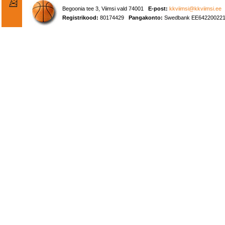
Begoonia tee 3, Viimsi vald 74001
E-post:
kkviimsi@kkviimsi.ee
Registrikood:
80174429
Pangakonto:
Swedbank EE642200221