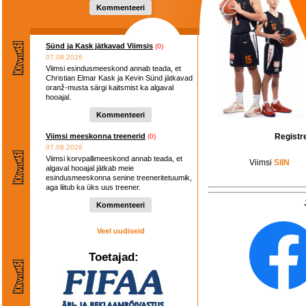
Kommenteeri
Sünd ja Kask jätkavad Viimsis
(0)
07.08.2026
Viimsi esindusmeeskond annab teada, et
Christian Elmar Kask ja Kevin Sünd jätkavad
oranž-musta särgi kaitsmist ka algaval
hooajal.
Kommenteeri
Registr
Viimsi meeskonna treenerid
(0)
07.08.2026
Viimsi korvpallimeeskond annab teada, et
Viimsi
SIIN
algaval hooajal jätkab meie
esindusmeeskonna senine treeneritetuumik,
aga liitub ka üks uus treener.
Kommenteeri
Veel uudiseid
Toetajad: