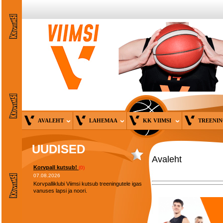
AVALEHT
LAHEMAA
KK VIIMSI
TREENI
UUDISED
Avaleht
Korvpall kutsub!
(0)
07.08.2026
Korvpalliklubi Viimsi kutsub treeningutele igas
vanuses lapsi ja noori.