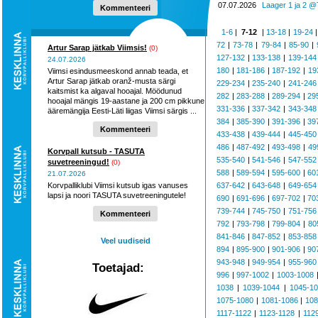
hooaega ...
07.07.2026
Laager 1 ja 2 @
Kommenteeri
1-6
|
7-12
|
13-18
|
19-24
72
|
73-78
|
79-84
|
85-90
|
Artur Sarap jätkab Viimsis!
(0)
127-132
|
133-138
|
139-144
24.07.2026
180
|
181-186
|
187-192
|
19
Viimsi esindusmeeskond annab teada, et
Artur Sarap jätkab oranž-musta särgi
229-234
|
235-240
|
241-246
kaitsmist ka algaval hooajal. Möödunud
282
|
283-288
|
289-294
|
29
hooajal mängis 19-aastane ja 200 cm pikkune
331-336
|
337-342
|
343-348
ääremängija Eesti-Läti liigas Viimsi särgis ...
384
|
385-390
|
391-396
|
39
Kommenteeri
433-438
|
439-444
|
445-450
486
|
487-492
|
493-498
|
49
Korvpall kutsub - TASUTA
535-540
|
541-546
|
547-552
suvetreeningud!
(0)
588
|
589-594
|
595-600
|
60
21.07.2026
Korvpalliklubi Viimsi kutsub igas vanuses
637-642
|
643-648
|
649-654
lapsi ja noori TASUTA suvetreeningutele!
690
|
691-696
|
697-702
|
70
739-744
|
745-750
|
751-756
Kommenteeri
792
|
793-798
|
799-804
|
80
841-846
|
847-852
|
853-858
Veel uudiseid
894
|
895-900
|
901-906
|
90
943-948
|
949-954
|
955-960
Toetajad:
996
|
997-1002
|
1003-1008
1038
|
1039-1044
|
1045-1
1075-1080
|
1081-1086
|
108
1117-1122
|
1123-1128
|
112