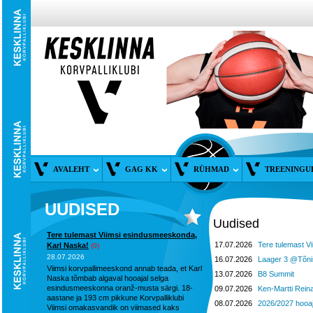
AVALEHT
GAG KK
RÜHMAD
TREENINGU
UUDISED
Uudised
Tere tulemast Viimsi esindusmeeskonda,
17.07.2026
Tere tulemast V
Karl Naska!
(0)
28.07.2026
16.07.2026
Laager 3 @Tõnis
Viimsi korvpallimeeskond annab teada, et Karl
13.07.2026
B8 Summit
Naska tõmbab algaval hooajal selga
esindusmeeskonna oranž-musta särgi. 18-
09.07.2026
Ken-Martti Reina
aastane ja 193 cm pikkune Korvpalliklubi
08.07.2026
2026/2027 hooaj
Viimsi omakasvandik on viimased kaks