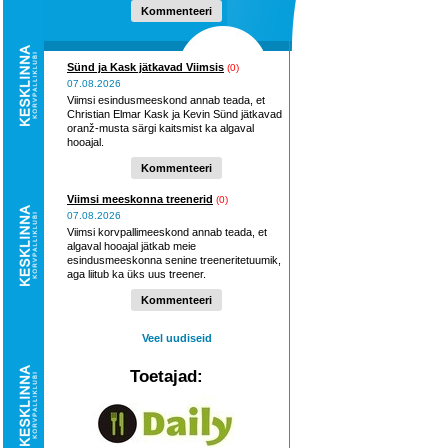
Kommenteeri
Sünd ja Kask jätkavad Viimsis
(0)
07.08.2026
Viimsi esindusmeeskond annab teada, et
Christian Elmar Kask ja Kevin Sünd jätkavad
oranž-musta särgi kaitsmist ka algaval
hooajal.
Kommenteeri
Viimsi meeskonna treenerid
(0)
07.08.2026
Viimsi korvpallimeeskond annab teada, et
algaval hooajal jätkab meie
esindusmeeskonna senine treeneritetuumik,
aga liitub ka üks uus treener.
Kommenteeri
Veel uudiseid
Toetajad: