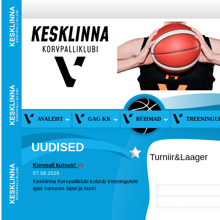
AVALEHT
GAG KK
RÜHMAD
TREENINGU
UUDISED
Turniir&Laager
Korvpall kutsub!
(0)
07.08.2026
Kesklinna Korvpalliklubi kutsub treeningutele
igas vanuses lapsi ja noori.