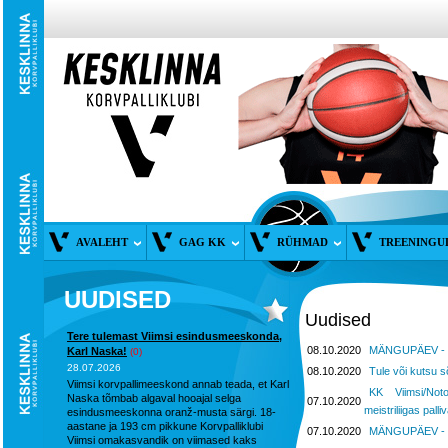
AVALEHT
GAG KK
RÜHMAD
TREENINGU
UUDISED
Uudised
Tere tulemast Viimsi esindusmeeskonda,
08.10.2020
MÄNGUPÄEV - la
Karl Naska!
(0)
28.07.2026
08.10.2020
Tule või kutsu 
Viimsi korvpallimeeskond annab teada, et Karl
KK Viimsi/Noto
Naska tõmbab algaval hooajal selga
07.10.2020
meistriliigas pal
esindusmeeskonna oranž-musta särgi. 18-
aastane ja 193 cm pikkune Korvpalliklubi
07.10.2020
MÄNGUPÄEV - la
Viimsi omakasvandik on viimased kaks