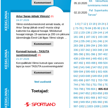
KK Viimsi/Not
hooaega ...
Kommenteeri
05.10.2020
tunnistama meist
Paf Superkarika
02.10.2020
Tarvas"
Artur Sarap jätkab Viimsis!
(0)
24.07.2026
1-6
|
7-12
|
13-18
|
19-24
|
2
Viimsi esindusmeeskond annab teada, et
Artur Sarap jätkab oranž-musta särgi
|
73-78
|
79-84
|
85-90
|
91-
kaitsmist ka algaval hooajal. Möödunud
132
|
133-138
|
139-144
|
14
hooajal mängis 19-aastane ja 200 cm pikkune
181-186
|
187-192
|
193-198
ääremängija Eesti-Läti liigas Viimsi särgis ...
234
|
235-240
|
241-246
|
24
Kommenteeri
283-288
|
289-294
|
295-300
336
|
337-342
|
343-348
|
34
Korvpall kutsub - TASUTA
385-390
|
391-396
|
397-402
suvetreeningud!
(0)
438
|
439-444
|
445-450
|
45
21.07.2026
Korvpalliklubi Viimsi kutsub igas vanuses
487-492
|
493-498
|
499-504
lapsi ja noori TASUTA suvetreeningutele!
540
|
541-546
|
547-552
|
55
589-594
|
595-600
|
601-606
Kommenteeri
642
|
643-648
|
649-654
|
65
691-696
|
697-702
|
703-708
Veel uudiseid
744
|
745-750
|
751-756
|
75
793-798
|
799-804
|
805-810
Toetajad:
846
|
847-852
|
853-858
|
85
895-900
|
901-906
|
907-912
948
|
949-954
|
955-960
|
96
997-1002
|
1003-1008
|
1009