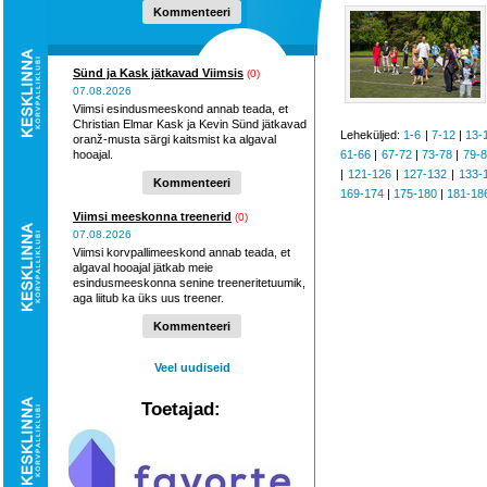
Kommenteeri
Sünd ja Kask jätkavad Viimsis
(0)
07.08.2026
Viimsi esindusmeeskond annab teada, et
Christian Elmar Kask ja Kevin Sünd jätkavad
Leheküljed:
1-6
|
7-12
|
13-
oranž-musta särgi kaitsmist ka algaval
hooajal.
61-66
|
67-72
|
73-78
|
79-
|
121-126
|
127-132
|
133-
Kommenteeri
169-174
|
175-180
|
181-18
Viimsi meeskonna treenerid
(0)
07.08.2026
Viimsi korvpallimeeskond annab teada, et
algaval hooajal jätkab meie
esindusmeeskonna senine treeneritetuumik,
aga liitub ka üks uus treener.
Kommenteeri
Veel uudiseid
Toetajad: