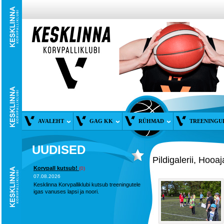
AVALEHT
GAG KK
RÜHMAD
TREENINGU
UUDISED
Pildigalerii, Hoo
Korvpall kutsub!
(0)
07.08.2026
Kesklinna Korvpalliklubi kutsub treeningutele
igas vanuses lapsi ja noori.