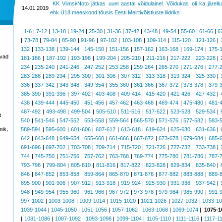
KK Viimsi/Noto jätkas uuel aastal võidulainel. Võidukas oli ka järelk
14.01.2019
ehk U18 meeskond tõusis Eesti Meirtivõistluste liidriks
1-6
|
7-12
|
13-18
|
19-24
|
25-30
|
31-36
|
37-42
|
43-48
|
49-54
|
55-60
|
61-66
|
6
|
73-78
|
79-84
|
85-90
|
91-96
|
97-102
|
103-108
|
109-114
|
115-120
|
121-126
|
132
|
133-138
|
139-144
|
145-150
|
151-156
|
157-162
|
163-168
|
169-174
|
175-
avad
181-186
|
187-192
|
193-198
|
199-204
|
205-210
|
211-216
|
217-222
|
223-228
|
234
|
235-240
|
241-246
|
247-252
|
253-258
|
259-264
|
265-270
|
271-276
|
277-
283-288
|
289-294
|
295-300
|
301-306
|
307-312
|
313-318
|
319-324
|
325-330
|
336
|
337-342
|
343-348
|
349-354
|
355-360
|
361-366
|
367-372
|
373-378
|
379-
385-390
|
391-396
|
397-402
|
403-408
|
409-414
|
415-420
|
421-426
|
427-432
|
438
|
439-444
|
445-450
|
451-456
|
457-462
|
463-468
|
469-474
|
475-480
|
481-
487-492
|
493-498
|
499-504
|
505-510
|
511-516
|
517-522
|
523-528
|
529-534
|
t
540
|
541-546
|
547-552
|
553-558
|
559-564
|
565-570
|
571-576
|
577-582
|
583-
mik,
589-594
|
595-600
|
601-606
|
607-612
|
613-618
|
619-624
|
625-630
|
631-636
|
642
|
643-648
|
649-654
|
655-660
|
661-666
|
667-672
|
673-678
|
679-684
|
685-
691-696
|
697-702
|
703-708
|
709-714
|
715-720
|
721-726
|
727-732
|
733-738
|
744
|
745-750
|
751-756
|
757-762
|
763-768
|
769-774
|
775-780
|
781-786
|
787-
793-798
|
799-804
|
805-810
|
811-816
|
817-822
|
823-828
|
829-834
|
835-840
|
846
|
847-852
|
853-858
|
859-864
|
865-870
|
871-876
|
877-882
|
883-888
|
889-
895-900
|
901-906
|
907-912
|
913-918
|
919-924
|
925-930
|
931-936
|
937-942
|
948
|
949-954
|
955-960
|
961-966
|
967-972
|
973-978
|
979-984
|
985-990
|
991-
997-1002
|
1003-1008
|
1009-1014
|
1015-1020
|
1021-1026
|
1027-1032
|
1033-1
1039-1044
|
1045-1050
|
1051-1056
|
1057-1062
|
1063-1068
|
1069-1074
|
1075-1
|
1081-1086
|
1087-1092
|
1093-1098
|
1099-1104
|
1105-1110
|
1111-1116
|
1117-1