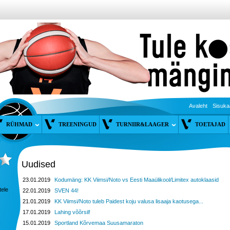
Avaleht
Sisuka
RÜHMAD
TREENINGUD
TURNIIR&LAAGER
TOETAJAD
Uudised
23.01.2019
Kodumäng: KK Viimsi/Noto vs Eesti Maaülikool/Limitex autoklaasid
tele
22.01.2019
SVEN 44!
21.01.2019
KK Viimsi/Noto tuleb Paidest koju valusa lisaaja kaotusega...
17.01.2019
Lahing võõrsil!
15.01.2019
Sportland Kõrvemaa Suusamaraton