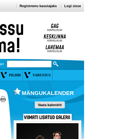
Registreeru kasutajaks
Logi sisse
art
PILDID
VARUSTUS
MÄNGUKALENDER
Vaata kalendrit