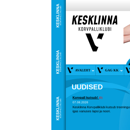
AVALEHT
GAG KK
UUDISED
Korvpall kutsub!
(0)
07.08.2026
Kesklinna Korvpalliklubi kutsub treeningu
igas vanuses lapsi ja noori.