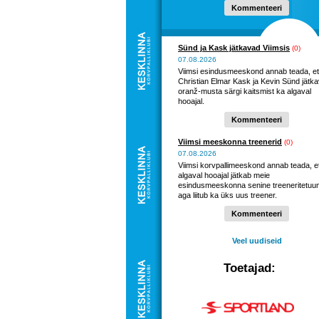
Kommenteeri
Sünd ja Kask jätkavad Viimsis
(0)
07.08.2026
Viimsi esindusmeeskond annab teada, et
Christian Elmar Kask ja Kevin Sünd jätk
oranž-musta särgi kaitsmist ka algaval
hooajal.
Kommenteeri
Viimsi meeskonna treenerid
(0)
07.08.2026
Viimsi korvpallimeeskond annab teada, e
algaval hooajal jätkab meie
esindusmeeskonna senine treeneritetuu
aga liitub ka üks uus treener.
Kommenteeri
Veel uudiseid
Toetajad: