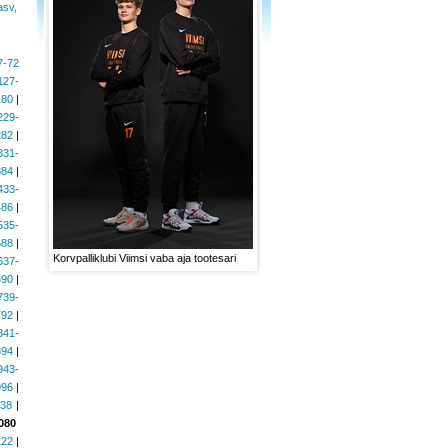
asv,
7-72
127-
180
|
229-
282
|
331-
384
|
433-
486
|
535-
588
|
Korvpalliklubi Viimsi vaba aja tootesari
637-
690
|
739-
792
|
841-
894
|
943-
996
|
038
|
080
122
|