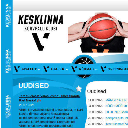
AVALEHT
GAG KK
RÜHMAD
TREENINGU
UUDISED
Uudised
Tere tulemast Viimsi esindusmeeskonda,
11.09.2025
MÄRGI KALENDR
Karl Naska!
(0)
28.07.2026
04.09.2025
NÜÜD MÜÜGIL! 
Viimsi korvpallimeeskond annab teada, et Karl
03.09.2025
OLULINE: Spordi
Naska tõmbab algaval hooajal selga
esindusmeeskonna oranž-musta särgi. 18-
26.08.2025
Korvpall Kutsub!
aastane ja 193 cm pikkune Korvpalliklubi
26.08.2025
Tere tulemast V
Viimsi omakasvandik on viimased kaks