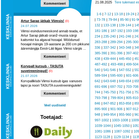
hooaega ...
21.08.2025
Tere tulemast e
Kommenteeri
1-6
|
7-12
|
13-18
|
19-24
|
2
|
73-78
|
79-84
|
85-90
|
91-9
Artur Sarap jätkab Viimsis!
(0)
132
|
133-138
|
139-144
|
14
24.07.2026
181-186
|
187-192
|
193-198
Viimsi esindusmeeskond annab teada, et
Artur Sarap jätkab oranž-musta särgi
234
|
235-240
|
241-246
|
24
kaitsmist ka algaval hooajal. Möödunud
283-288
|
289-294
|
295-300
hooajal mängis 19-aastane ja 200 cm pikkune
336
|
337-342
|
343-348
|
34
ääremängija Eesti-Läti liigas Viimsi särgis ...
385-390
|
391-396
|
397-402
Kommenteeri
438
|
439-444
|
445-450
|
45
487-492
|
493-498
|
499-504
Korvpall kutsub - TASUTA
540
|
541-546
|
547-552
|
55
suvetreeningud!
(0)
589-594
|
595-600
|
601-606
21.07.2026
Korvpalliklubi Viimsi kutsub igas vanuses
642
|
643-648
|
649-654
|
65
lapsi ja noori TASUTA suvetreeningutele!
691-696
|
697-702
|
703-708
744
|
745-750
|
751-756
|
75
Kommenteeri
793-798
|
799-804
|
805-810
846
|
847-852
|
853-858
|
85
Veel uudiseid
895-900
|
901-906
|
907-912
948
|
949-954
|
955-960
|
96
Toetajad:
997-1002
|
1003-1008
|
1009
1039-1044
|
1045-1050
|
105
1081-1086
|
1087-1092
|
10
1123-1128
|
1129-1134
|
113