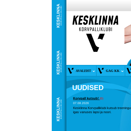
AVALEHT
GAG KK
UUDISED
Korvpall kutsub!
(0)
07.08.2026
Kesklinna Korvpalliklubi kutsub treeningu
igas vanuses lapsi ja noori.