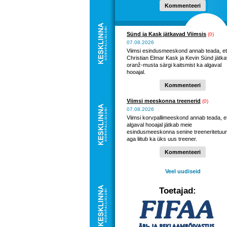
Kommenteeri
Sünd ja Kask jätkavad Viimsis
(0)
07.08.2026
Viimsi esindusmeeskond annab teada, et
Christian Elmar Kask ja Kevin Sünd jätk
oranž-musta särgi kaitsmist ka algaval
hooajal.
Kommenteeri
Viimsi meeskonna treenerid
(0)
07.08.2026
Viimsi korvpallimeeskond annab teada, e
algaval hooajal jätkab meie
esindusmeeskonna senine treeneritetuu
aga liitub ka üks uus treener.
Kommenteeri
Veel uudiseid
Toetajad: