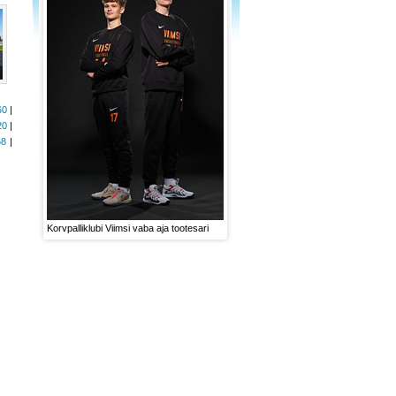
60
|
20
|
68
|
Korvpalliklubi Viimsi vaba aja tootesari