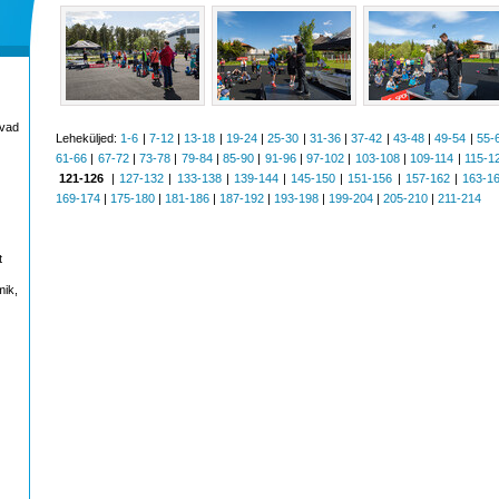
avad
Leheküljed:
1-6
|
7-12
|
13-18
|
19-24
|
25-30
|
31-36
|
37-42
|
43-48
|
49-54
|
55-
61-66
|
67-72
|
73-78
|
79-84
|
85-90
|
91-96
|
97-102
|
103-108
|
109-114
|
115-1
121-126
|
127-132
|
133-138
|
139-144
|
145-150
|
151-156
|
157-162
|
163-1
169-174
|
175-180
|
181-186
|
187-192
|
193-198
|
199-204
|
205-210
|
211-214
t
mik,