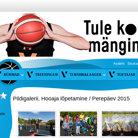
Avaleht
Sisuka
RÜHMAD
TREENINGUD
TURNIIR&LAAGER
TOETAJAD
Pildigalerii, Hooaja lõpetamine / Perepäev 2015
tele