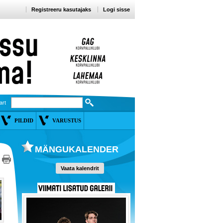
Registreeru kasutajaks
Logi sisse
art
PILDID
VARUSTUS
MÄNGUKALENDER
Vaata kalendrit