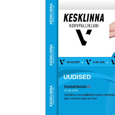
AVALEHT
GAG KK
UUDISED
Korvpall kutsub!
(0)
07.08.2026
Kesklinna Korvpalliklubi kutsub treeningu
igas vanuses lapsi ja noori.