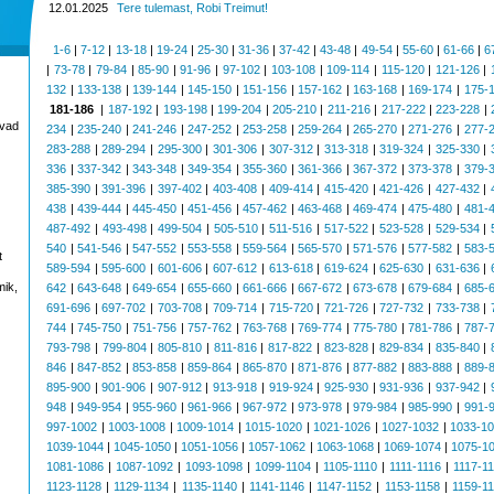
12.01.2025
Tere tulemast, Robi Treimut!
1-6
|
7-12
|
13-18
|
19-24
|
25-30
|
31-36
|
37-42
|
43-48
|
49-54
|
55-60
|
61-66
|
6
|
73-78
|
79-84
|
85-90
|
91-96
|
97-102
|
103-108
|
109-114
|
115-120
|
121-126
|
132
|
133-138
|
139-144
|
145-150
|
151-156
|
157-162
|
163-168
|
169-174
|
175-
181-186
|
187-192
|
193-198
|
199-204
|
205-210
|
211-216
|
217-222
|
223-228
|
avad
234
|
235-240
|
241-246
|
247-252
|
253-258
|
259-264
|
265-270
|
271-276
|
277-
283-288
|
289-294
|
295-300
|
301-306
|
307-312
|
313-318
|
319-324
|
325-330
|
336
|
337-342
|
343-348
|
349-354
|
355-360
|
361-366
|
367-372
|
373-378
|
379-
385-390
|
391-396
|
397-402
|
403-408
|
409-414
|
415-420
|
421-426
|
427-432
|
438
|
439-444
|
445-450
|
451-456
|
457-462
|
463-468
|
469-474
|
475-480
|
481-
487-492
|
493-498
|
499-504
|
505-510
|
511-516
|
517-522
|
523-528
|
529-534
|
540
|
541-546
|
547-552
|
553-558
|
559-564
|
565-570
|
571-576
|
577-582
|
583-
t
589-594
|
595-600
|
601-606
|
607-612
|
613-618
|
619-624
|
625-630
|
631-636
|
mik,
642
|
643-648
|
649-654
|
655-660
|
661-666
|
667-672
|
673-678
|
679-684
|
685-
691-696
|
697-702
|
703-708
|
709-714
|
715-720
|
721-726
|
727-732
|
733-738
|
744
|
745-750
|
751-756
|
757-762
|
763-768
|
769-774
|
775-780
|
781-786
|
787-
793-798
|
799-804
|
805-810
|
811-816
|
817-822
|
823-828
|
829-834
|
835-840
|
846
|
847-852
|
853-858
|
859-864
|
865-870
|
871-876
|
877-882
|
883-888
|
889-
895-900
|
901-906
|
907-912
|
913-918
|
919-924
|
925-930
|
931-936
|
937-942
|
948
|
949-954
|
955-960
|
961-966
|
967-972
|
973-978
|
979-984
|
985-990
|
991-
997-1002
|
1003-1008
|
1009-1014
|
1015-1020
|
1021-1026
|
1027-1032
|
1033-1
1039-1044
|
1045-1050
|
1051-1056
|
1057-1062
|
1063-1068
|
1069-1074
|
1075-1
1081-1086
|
1087-1092
|
1093-1098
|
1099-1104
|
1105-1110
|
1111-1116
|
1117-1
1123-1128
|
1129-1134
|
1135-1140
|
1141-1146
|
1147-1152
|
1153-1158
|
1159-1