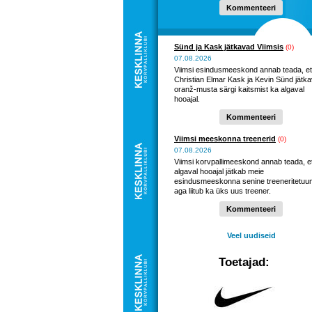
Kommenteeri
Sünd ja Kask jätkavad Viimsis
(0)
07.08.2026
Viimsi esindusmeeskond annab teada, et
Christian Elmar Kask ja Kevin Sünd jätk
oranž-musta särgi kaitsmist ka algaval
hooajal.
Kommenteeri
Viimsi meeskonna treenerid
(0)
07.08.2026
Viimsi korvpallimeeskond annab teada, e
algaval hooajal jätkab meie
esindusmeeskonna senine treeneritetuu
aga liitub ka üks uus treener.
Kommenteeri
Veel uudiseid
Toetajad: