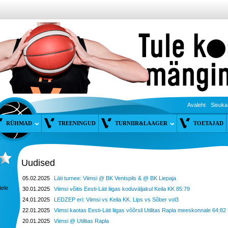
Avaleht
Sisuka
RÜHMAD
TREENINGUD
TURNIIR&LAAGER
TOETAJAD
Uudised
05.02.2025
Läti turnee: Viimsi @ BK Ventspils & @ BK Liepaja
tele
30.01.2025
Viimsi võitis Eesti-Läti liigas koduväljakul Keila KK 85:79
24.01.2025
LEDZEP eri: Viimsi vs Keila KK. Lips vs Sõber vol3
22.01.2025
Viimsi kaotas Eesti-Läti liigas võõrsil Utilitas Rapla meeskonnale 64:82
20.01.2025
Viimsi @ Utilitas Rapla