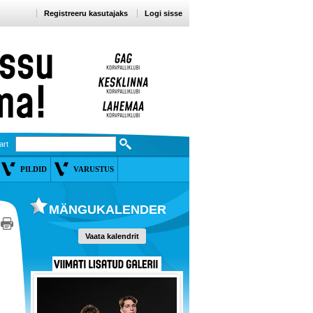
Registreeru kasutajaks
Logi sisse
art
PILDID
VARUSTUS
MÄNGUKALENDER
Vaata kalendrit