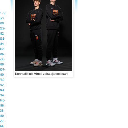
7-72
127-
180
|
229-
282
|
331-
384
|
433-
486
|
535-
588
|
637-
Korvpalliklubi Viimsi vaba aja tootesari
690
|
739-
792
|
841-
894
|
943-
996
|
038
|
080
|
122
|
164
|