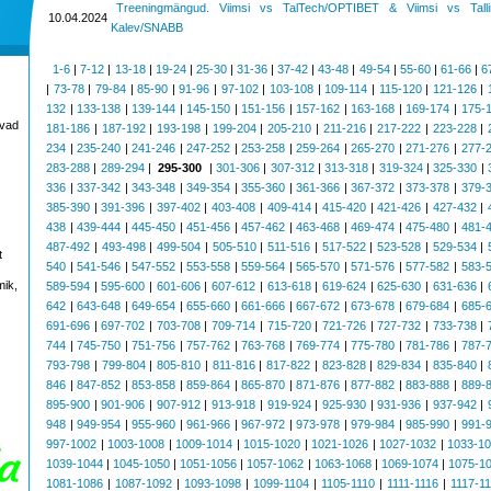
Treeningmängud. Viimsi vs TalTech/OPTIBET & Viimsi vs Talli
10.04.2024
Kalev/SNABB
1-6
|
7-12
|
13-18
|
19-24
|
25-30
|
31-36
|
37-42
|
43-48
|
49-54
|
55-60
|
61-66
|
6
|
73-78
|
79-84
|
85-90
|
91-96
|
97-102
|
103-108
|
109-114
|
115-120
|
121-126
|
132
|
133-138
|
139-144
|
145-150
|
151-156
|
157-162
|
163-168
|
169-174
|
175-
avad
181-186
|
187-192
|
193-198
|
199-204
|
205-210
|
211-216
|
217-222
|
223-228
|
234
|
235-240
|
241-246
|
247-252
|
253-258
|
259-264
|
265-270
|
271-276
|
277-
283-288
|
289-294
|
295-300
|
301-306
|
307-312
|
313-318
|
319-324
|
325-330
|
336
|
337-342
|
343-348
|
349-354
|
355-360
|
361-366
|
367-372
|
373-378
|
379-
385-390
|
391-396
|
397-402
|
403-408
|
409-414
|
415-420
|
421-426
|
427-432
|
438
|
439-444
|
445-450
|
451-456
|
457-462
|
463-468
|
469-474
|
475-480
|
481-
487-492
|
493-498
|
499-504
|
505-510
|
511-516
|
517-522
|
523-528
|
529-534
|
t
540
|
541-546
|
547-552
|
553-558
|
559-564
|
565-570
|
571-576
|
577-582
|
583-
mik,
589-594
|
595-600
|
601-606
|
607-612
|
613-618
|
619-624
|
625-630
|
631-636
|
642
|
643-648
|
649-654
|
655-660
|
661-666
|
667-672
|
673-678
|
679-684
|
685-
691-696
|
697-702
|
703-708
|
709-714
|
715-720
|
721-726
|
727-732
|
733-738
|
744
|
745-750
|
751-756
|
757-762
|
763-768
|
769-774
|
775-780
|
781-786
|
787-
793-798
|
799-804
|
805-810
|
811-816
|
817-822
|
823-828
|
829-834
|
835-840
|
846
|
847-852
|
853-858
|
859-864
|
865-870
|
871-876
|
877-882
|
883-888
|
889-
895-900
|
901-906
|
907-912
|
913-918
|
919-924
|
925-930
|
931-936
|
937-942
|
948
|
949-954
|
955-960
|
961-966
|
967-972
|
973-978
|
979-984
|
985-990
|
991-
997-1002
|
1003-1008
|
1009-1014
|
1015-1020
|
1021-1026
|
1027-1032
|
1033-1
1039-1044
|
1045-1050
|
1051-1056
|
1057-1062
|
1063-1068
|
1069-1074
|
1075-1
1081-1086
|
1087-1092
|
1093-1098
|
1099-1104
|
1105-1110
|
1111-1116
|
1117-1