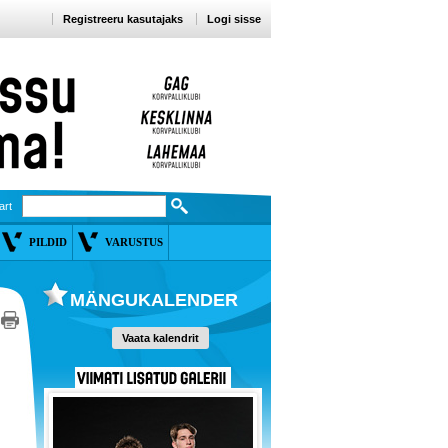
Registreeru kasutajaks
Logi sisse
art
PILDID
VARUSTUS
MÄNGUKALENDER
Vaata kalendrit