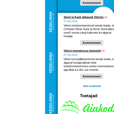
Kommenteeri
Sünd ja Kask jätkavad Viimsis
(0)
07.08.2026
Viimsi esindusmeeskond annab teada, et
Christian Elmar Kask ja Kevin Sünd jätk
oranž-musta särgi kaitsmist ka algaval
hooajal.
Kommenteeri
Viimsi meeskonna treenerid
(0)
07.08.2026
Viimsi korvpallimeeskond annab teada, e
algaval hooajal jätkab meie
esindusmeeskonna senine treeneritetuu
aga liitub ka üks uus treener.
Kommenteeri
Veel uudiseid
Toetajad: