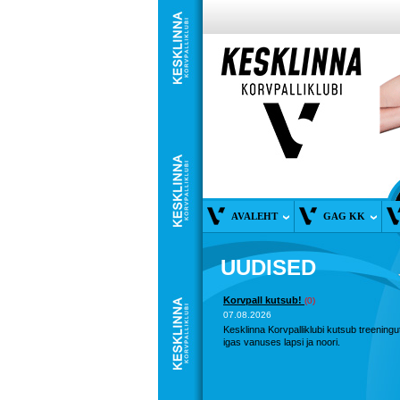
AVALEHT
GAG KK
UUDISED
Korvpall kutsub!
(0)
07.08.2026
Kesklinna Korvpalliklubi kutsub treeningu
igas vanuses lapsi ja noori.