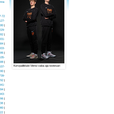
nna
7-72
127-
180
|
229-
282
|
331-
384
|
433-
486
|
535-
588
|
Korvpalliklubi Viimsi vaba aja tootesari
637-
690
|
739-
792
|
841-
894
|
943-
996
|
038
|
080
|
122
|