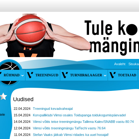
Avaleht
Sisuka
RÜHMAD
TREENINGUD
TURNIIR&LAAGER
TOETAJAD
Uudised
22.04.2024
Treeningud kevadvaheajal
tele
15.04.2024
Korvpalliklubi Viimsi osales Toidupanga toidukogumispäevadel
14.04.2024
Viimsi võitis teise treeningmängu Tallinna Kalev/SNABB vastu 80:74
12.04.2024
Viimsi võitis treeningmängu TalTechi vastu 76:64
11.04.2024
Stefan Vaaks jätkab Viimsi ridades ka uuel hooajal!