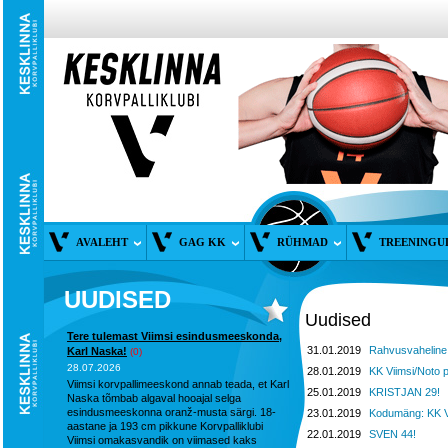
AVALEHT
GAG KK
RÜHMAD
TREENINGU
UUDISED
Uudised
Tere tulemast Viimsi esindusmeeskonda,
31.01.2019
Rahvusvaheline n
Karl Naska!
(0)
28.07.2026
28.01.2019
KK Viimsi/Noto 
Viimsi korvpallimeeskond annab teada, et Karl
25.01.2019
KRISTJAN 29!
Naska tõmbab algaval hooajal selga
esindusmeeskonna oranž-musta särgi. 18-
23.01.2019
Kodumäng: KK Vi
aastane ja 193 cm pikkune Korvpalliklubi
22.01.2019
SVEN 44!
Viimsi omakasvandik on viimased kaks