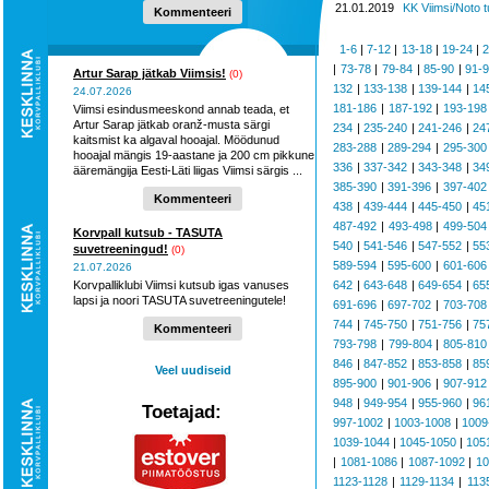
hooaega ...
21.01.2019
KK Viimsi/Noto t
Kommenteeri
1-6
|
7-12
|
13-18
|
19-24
|
2
|
73-78
|
79-84
|
85-90
|
91-
Artur Sarap jätkab Viimsis!
(0)
132
|
133-138
|
139-144
|
14
24.07.2026
181-186
|
187-192
|
193-198
Viimsi esindusmeeskond annab teada, et
Artur Sarap jätkab oranž-musta särgi
234
|
235-240
|
241-246
|
24
kaitsmist ka algaval hooajal. Möödunud
283-288
|
289-294
|
295-300
hooajal mängis 19-aastane ja 200 cm pikkune
336
|
337-342
|
343-348
|
34
ääremängija Eesti-Läti liigas Viimsi särgis ...
385-390
|
391-396
|
397-402
Kommenteeri
438
|
439-444
|
445-450
|
45
487-492
|
493-498
|
499-504
Korvpall kutsub - TASUTA
540
|
541-546
|
547-552
|
55
suvetreeningud!
(0)
589-594
|
595-600
|
601-606
21.07.2026
Korvpalliklubi Viimsi kutsub igas vanuses
642
|
643-648
|
649-654
|
65
lapsi ja noori TASUTA suvetreeningutele!
691-696
|
697-702
|
703-708
744
|
745-750
|
751-756
|
75
Kommenteeri
793-798
|
799-804
|
805-810
846
|
847-852
|
853-858
|
85
Veel uudiseid
895-900
|
901-906
|
907-912
948
|
949-954
|
955-960
|
96
Toetajad:
997-1002
|
1003-1008
|
1009
1039-1044
|
1045-1050
|
105
|
1081-1086
|
1087-1092
|
10
1123-1128
|
1129-1134
|
113