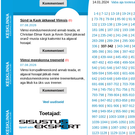
14.01.2024
Vaba aja tootes
Kommenteeri
1-6
|
7-12
|
13-18
|
19-24
|
2
|
73-78
|
79-84
|
85-90
|
91-
Sünd ja Kask jätkavad Viimsis
(0)
132
|
133-138
|
139-144
|
14
07.08.2026
181-186
|
187-192
|
193-198
Viimsi esindusmeeskond annab teada, et
Christian Elmar Kask ja Kevin Sünd jätkavad
234
|
235-240
|
241-246
|
24
oranž-musta särgi kaitsmist ka algaval
283-288
|
289-294
|
295-300
hooajal.
336
|
337-342
|
343-348
|
3
Kommenteeri
385-390
|
391-396
|
397-402
438
|
439-444
|
445-450
|
45
Viimsi meeskonna treenerid
(0)
487-492
|
493-498
|
499-504
07.08.2026
540
|
541-546
|
547-552
|
55
Viimsi korvpallimeeskond annab teada, et
589-594
|
595-600
|
601-606
algaval hooajal jätkab meie
esindusmeeskonna senine treeneritetuumik,
642
|
643-648
|
649-654
|
65
aga liitub ka üks uus treener.
691-696
|
697-702
|
703-708
744
|
745-750
|
751-756
|
75
Kommenteeri
793-798
|
799-804
|
805-810
846
|
847-852
|
853-858
|
85
Veel uudiseid
895-900
|
901-906
|
907-912
948
|
949-954
|
955-960
|
96
Toetajad:
997-1002
|
1003-1008
|
1009
1039-1044
|
1045-1050
|
105
1081-1086
|
1087-1092
|
10
1123-1128
|
1129-1134
|
113