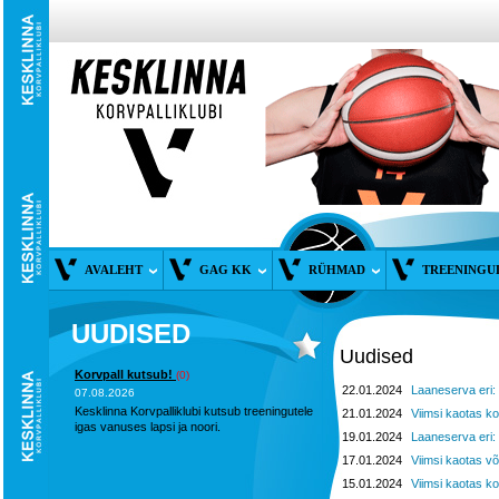
AVALEHT
GAG KK
RÜHMAD
TREENINGU
UUDISED
Uudised
Korvpall kutsub!
(0)
22.01.2024
Laaneserva eri:
07.08.2026
Kesklinna Korvpalliklubi kutsub treeningutele
21.01.2024
Viimsi kaotas k
igas vanuses lapsi ja noori.
19.01.2024
Laaneserva eri:
17.01.2024
Viimsi kaotas võ
15.01.2024
Viimsi kaotas k