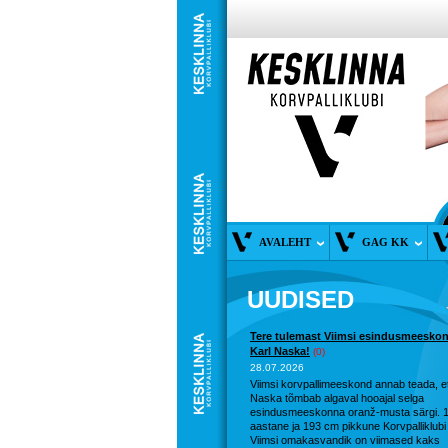
AVALEHT
GAG KK
UUDISED
Tere tulemast Viimsi esindusmeesko
Karl Naska!
(0)
28.07.2026
Viimsi korvpallimeeskond annab teada, et
Naska tõmbab algaval hooajal selga
esindusmeeskonna oranž-musta särgi. 
aastane ja 193 cm pikkune Korvpalliklubi
Viimsi omakasvandik on viimased kaks