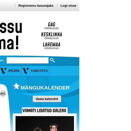
Registreeru kasutajaks
Logi sisse
art
PILDID
VARUSTUS
MÄNGUKALENDER
Vaata kalendrit