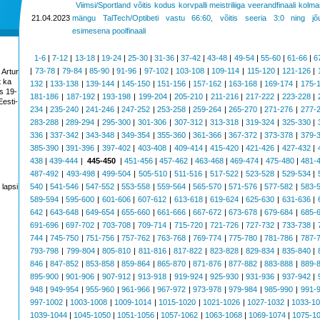
Viimsi/Sportland võitis kodus korvpalli meistriliiga veerandfinaali kolm
21.04.2023
mängu TalTech/Optibeti vastu 66:60, võitis seeria 3:0 ning jõ
esimesena poolfinaali
1-6
|
7-12
|
13-18
|
19-24
|
25-30
|
31-36
|
37-42
|
43-48
|
49-54
|
55-60
|
61-66
|
6
|
73-78
|
79-84
|
85-90
|
91-96
|
97-102
|
103-108
|
109-114
|
115-120
|
121-126
|
 Artur
t ka
132
|
133-138
|
139-144
|
145-150
|
151-156
|
157-162
|
163-168
|
169-174
|
175-
s 19-
181-186
|
187-192
|
193-198
|
199-204
|
205-210
|
211-216
|
217-222
|
223-228
|
esti-
234
|
235-240
|
241-246
|
247-252
|
253-258
|
259-264
|
265-270
|
271-276
|
277-
283-288
|
289-294
|
295-300
|
301-306
|
307-312
|
313-318
|
319-324
|
325-330
|
336
|
337-342
|
343-348
|
349-354
|
355-360
|
361-366
|
367-372
|
373-378
|
379-
385-390
|
391-396
|
397-402
|
403-408
|
409-414
|
415-420
|
421-426
|
427-432
|
438
|
439-444
|
445-450
|
451-456
|
457-462
|
463-468
|
469-474
|
475-480
|
481-
487-492
|
493-498
|
499-504
|
505-510
|
511-516
|
517-522
|
523-528
|
529-534
|
 lapsi
540
|
541-546
|
547-552
|
553-558
|
559-564
|
565-570
|
571-576
|
577-582
|
583-
589-594
|
595-600
|
601-606
|
607-612
|
613-618
|
619-624
|
625-630
|
631-636
|
642
|
643-648
|
649-654
|
655-660
|
661-666
|
667-672
|
673-678
|
679-684
|
685-
691-696
|
697-702
|
703-708
|
709-714
|
715-720
|
721-726
|
727-732
|
733-738
|
744
|
745-750
|
751-756
|
757-762
|
763-768
|
769-774
|
775-780
|
781-786
|
787-
793-798
|
799-804
|
805-810
|
811-816
|
817-822
|
823-828
|
829-834
|
835-840
|
846
|
847-852
|
853-858
|
859-864
|
865-870
|
871-876
|
877-882
|
883-888
|
889-
895-900
|
901-906
|
907-912
|
913-918
|
919-924
|
925-930
|
931-936
|
937-942
|
948
|
949-954
|
955-960
|
961-966
|
967-972
|
973-978
|
979-984
|
985-990
|
991-
997-1002
|
1003-1008
|
1009-1014
|
1015-1020
|
1021-1026
|
1027-1032
|
1033-1
1039-1044
|
1045-1050
|
1051-1056
|
1057-1062
|
1063-1068
|
1069-1074
|
1075-1