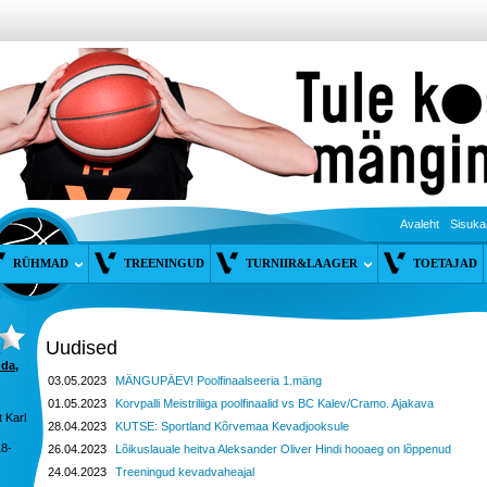
Avaleht
Sisuka
RÜHMAD
TREENINGUD
TURNIIR&LAAGER
TOETAJAD
Uudised
nda,
03.05.2023
MÄNGUPÄEV! Poolfinaalseeria 1.mäng
01.05.2023
Korvpalli Meistriliiga poolfinaalid vs BC Kalev/Cramo. Ajakava
 Karl
28.04.2023
KUTSE: Sportland Kõrvemaa Kevadjooksule
18-
26.04.2023
Lõikuslauale heitva Aleksander Oliver Hindi hooaeg on lõppenud
24.04.2023
Treeningud kevadvaheajal