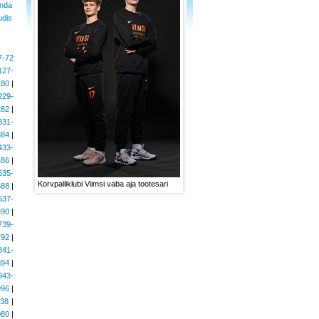
anda
udis
7-72
127-
180
|
229-
282
|
331-
384
|
433-
486
|
535-
Korvpalliklubi Viimsi vaba aja tootesari
588
|
637-
690
|
739-
792
|
841-
894
|
943-
996
|
038
|
080
|