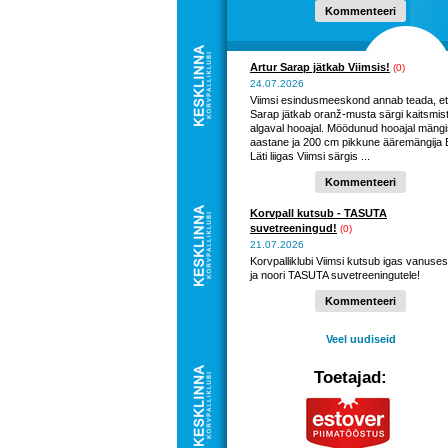
hooaega ...
Kommenteeri
Artur Sarap jätkab Viimsis!
(0)
24.07.2026
Viimsi esindusmeeskond annab teada, et
Sarap jätkab oranž-musta särgi kaitsmis
algaval hooajal. Möödunud hooajal mängi
aastane ja 200 cm pikkune ääremängija E
Läti liigas Viimsi särgis ...
Kommenteeri
Korvpall kutsub - TASUTA
suvetreeningud!
(0)
21.07.2026
Korvpalliklubi Viimsi kutsub igas vanuses
ja noori TASUTA suvetreeningutele!
Kommenteeri
Veel uudiseid
Toetajad: